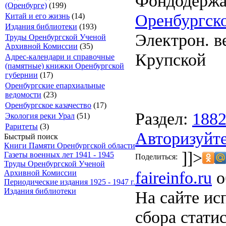
Фондодержа
(Оренбурге)
(199)
Оренбургско
Китай и его жизнь
(14)
Издания библиотеки
(193)
Электрон. ве
Труды Оренбургской Ученой
Архивной Комиссии
(35)
Крупской
Адрес-календари и справочные
(памятные) книжки Оренбургской
губернии
(17)
Оренбургские епархиальные
ведомости
(23)
Оренбургское казачество
(17)
Раздел:
188
Экология реки Урал
(51)
Раритеты
(3)
Авторизуйте
Быстрый поиск
Книги Памяти Оренбургской области
]]>
Газеты военных лет 1941 - 1945
Поделиться:
Труды Оренбургской Ученой
faireinfo.ru
о
Архивной Комиссии
Периодические издания 1925 - 1947 г.
Издания библиотеки
На сайте ис
сбора стати