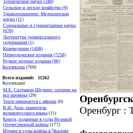
Технические науки (248)
Сельское и лесное хозяйство (9)
Здравоохранение. Медицинские
науки (11)
Социальные и гуманитарные науки
(678)
Литература универсального
содержания (1)
Краеведение (1498)
Периодические издания (7258)
Редкие нотные издания (96)
Коллекции
(769)
Всего изданий: 11262
Коллекции
М.Е. Салтыков-Щедрин: сатирик на
все времена
(29)
Оренбургск
Театр начинается с афиши
(0)
Оренбург : 
В.И. Даль: хранитель
великорусского языка
(11)
Книги, изданные в годы Великой
Отечественной войны
(177)
Издано в годы войны в Чкалове