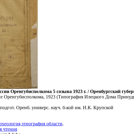
ессии Оренгубисполкома 5 созыва 1923 г. / Оренбургский губ
ие Оренгубисполкома, 1923 (Типография Илецкого Дома Принудит
подгот. Оренб. универс. науч. б-кой им. Н.К. Крупской
рхеология,этнография области
.
я чтения