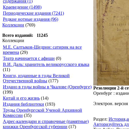
содержания (1)
Краеведение (1498)
Периодические издания (7241)
Редкие нотные издания (96)
Коллекции
(769)
Всего изданий: 11245
Коллекции
М.Е. Салтыков-Щедрин: сатирик на все
времена
(29)
Театр начинается с афиши
(0)
В.И. Даль: хранитель великорусского языка
(11)
Книги, изданные в годы Великой
Отечественной войны
(177)
Издано в годы войны в Чкалове (Оренбурге)
Резолюции 2-й с
(199)
Оренбург : издан
Китай и его жизнь
(14)
Электрон. версия 
Издания библиотеки
(193)
Труды Оренбургской Ученой Архивной
Комиссии
(35)
Раздел:
История,а
Адрес-календари и справочные (памятные)
Авторизуйтесь дл
книжки Оренбургской губернии
(17)