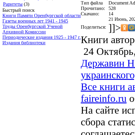
Тип файла
Document Ad
Раритеты
(3)
Прочитано:
528
Быстрый поиск
Скачано:
14
Книги Памяти Оренбургской области
21 Июнь, 20
Газеты военных лет 1941 - 1945
]]>
Труды Оренбургской Ученой
Поделиться:
Архивной Комиссии
Книги автор
Периодические издания 1925 - 1947 г.
Издания библиотеки
24 Октябрь,
Державин Н.
украинского
Все книги а
faireinfo.ru
о
На сайте ис
сбора стати
соглашаете