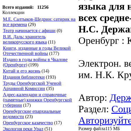
языка для 
Всего изданий: 11256
Коллекции
всех средне
М.Е. Салтыков-Щедрин: сатирик на
все времена
(29)
Н.С. Держа
Театр начинается с афиши
(0)
В.И. Даль: хранитель
Оренбург : К
великорусского языка
(11)
Книги, изданные в годы Великой
Отечественной войны
(177)
Издано в годы войны в Чкалове
Электрон. в
(Оренбурге)
(199)
Китай и его жизнь
(14)
им. Н.К. Кр
Издания библиотеки
(193)
Труды Оренбургской Ученой
Архивной Комиссии
(35)
Автор:
Держ
Адрес-календари и справочные
(памятные) книжки Оренбургской
губернии
(17)
Раздел:
Соци
Оренбургские епархиальные
ведомости
(23)
Авторизуйте
Оренбургское казачество
(17)
Размер файла
115 МБ
Экология реки Урал
(51)