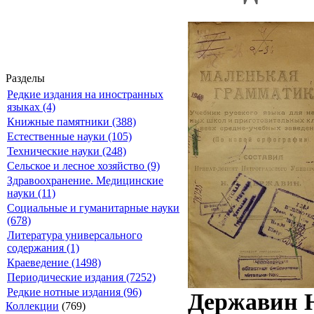
Разделы
Редкие издания на иностранных
языках (4)
Книжные памятники (388)
Естественные науки (105)
Технические науки (248)
Сельское и лесное хозяйство (9)
Здравоохранение. Медицинские
науки (11)
Социальные и гуманитарные науки
(678)
Литература универсального
содержания (1)
Краеведение (1498)
Периодические издания (7252)
Редкие нотные издания (96)
Державин Н
Коллекции
(769)