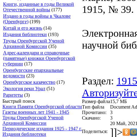
Книги, изданные в годы Великой
1915, № 39.
Отечественной войны
(177)
Издано в годы войны в Чкалове
(Оренбурге)
(199)
Китай и его жизнь
(14)
Электронная
Издания библиотеки
(193)
Труды Оренбургской Ученой
научной биб
Архивной Комиссии
(35)
Адрес-календари и справочные
(памятные) книжки Оренбургской
губернии
(17)
Оренбургские епархиальные
ведомости
(23)
Раздел:
191
Оренбургское казачество
(17)
Экология реки Урал
(51)
Авторизуйте
Раритеты
(3)
Быстрый поиск
Размер файла
15,7 МБ
Книги Памяти Оренбургской области
Тип файла
Document Ad
Газеты военных лет 1941 - 1945
Прочитано:
3
Труды Оренбургской Ученой
Скачано:
3
Архивной Комиссии
20 Май, 2021
Периодические издания 1925 - 1947 г.
]]>
Поделиться:
Издания библиотеки