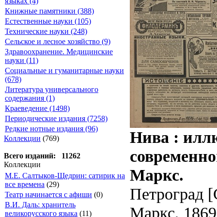
языках (4)
Книжные памятники (388)
Естественные науки (105)
Технические науки (248)
Сельское и лесное хозяйство (9)
Здравоохранение. Медицинские
науки (11)
Социальные и гуманитарные науки
(678)
Литература универсального
содержания (1)
Краеведение (1498)
Периодические издания (7258)
Редкие нотные издания (96)
Нива : илл
Коллекции
(769)
современной
Всего изданий: 11262
Коллекции
Маркс.
М.Е. Салтыков-Щедрин: сатирик на
все времена
(29)
Петроград [
Театр начинается с афиши
(0)
В.И. Даль: хранитель
Маркс, 1869 
великорусского языка
(11)