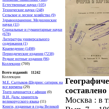
Естественные науки (105)
Технические науки (248)
Сельское и лесное хозяйство (9)
Здравоохранение. Медицинские
науки (11)
Социальные и гуманитарные науки
(678)
Литература универсального
содержания (1)
Краеведение (1498)
Периодические издания (7238)
Редкие нотные издания (96)
Коллекции
(769)
Всего изданий: 11242
Коллекции
Географичес
М.Е. Салтыков-Щедрин: сатирик на
все времена
(29)
составлено
Театр начинается с афиши
(0)
В.И. Даль: хранитель
Москва : в 
великорусского языка
(11)
Книги, изданные в годы Великой