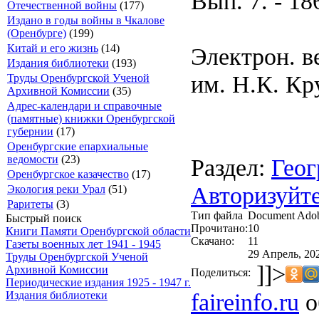
Вып. 7. - 186
Отечественной войны
(177)
Издано в годы войны в Чкалове
(Оренбурге)
(199)
Китай и его жизнь
(14)
Электрон. в
Издания библиотеки
(193)
им. Н.К. Кр
Труды Оренбургской Ученой
Архивной Комиссии
(35)
Адрес-календари и справочные
(памятные) книжки Оренбургской
губернии
(17)
Оренбургские епархиальные
ведомости
(23)
Раздел:
Гео
Оренбургское казачество
(17)
Авторизуйте
Экология реки Урал
(51)
Раритеты
(3)
Тип файла
Document Ado
Быстрый поиск
Прочитано:
10
Книги Памяти Оренбургской области
Скачано:
11
Газеты военных лет 1941 - 1945
29 Апрель, 20
Труды Оренбургской Ученой
]]>
Архивной Комиссии
Поделиться:
Периодические издания 1925 - 1947 г.
faireinfo.ru
о
Издания библиотеки