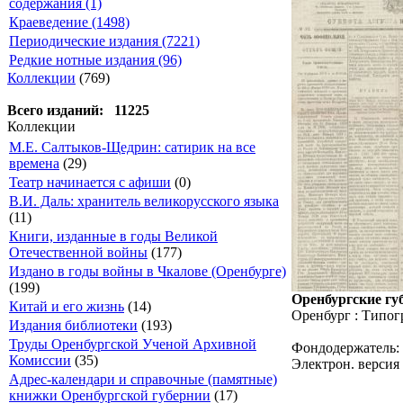
содержания (1)
Краеведение (1498)
Периодические издания (7221)
Редкие нотные издания (96)
Коллекции
(769)
Всего изданий: 11225
Коллекции
М.Е. Салтыков-Щедрин: сатирик на все
времена
(29)
Театр начинается с афиши
(0)
В.И. Даль: хранитель великорусского языка
(11)
Книги, изданные в годы Великой
Отечественной войны
(177)
Издано в годы войны в Чкалове (Оренбурге)
(199)
Оренбургские губ
Китай и его жизнь
(14)
Оренбург : Типог
Издания библиотеки
(193)
Труды Оренбургской Ученой Архивной
Фондодержатель:
Комиссии
(35)
Электрон. версия 
Адрес-календари и справочные (памятные)
книжки Оренбургской губернии
(17)