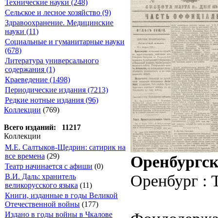
Технические науки (248)
Сельское и лесное хозяйство (9)
Здравоохранение. Медицинские
науки (11)
Социальные и гуманитарные науки
(678)
Литература универсального
содержания (1)
Краеведение (1498)
Периодические издания (7213)
Редкие нотные издания (96)
Коллекции
(769)
Всего изданий: 11217
Коллекции
М.Е. Салтыков-Щедрин: сатирик на
все времена
(29)
Оренбургск
Театр начинается с афиши
(0)
Оренбург : 
В.И. Даль: хранитель
великорусского языка
(11)
Книги, изданные в годы Великой
Отечественной войны
(177)
Издано в годы войны в Чкалове