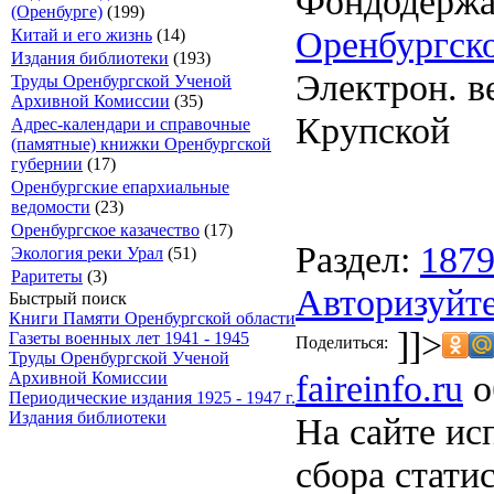
Фондодержа
(Оренбурге)
(199)
Оренбургско
Китай и его жизнь
(14)
Издания библиотеки
(193)
Электрон. ве
Труды Оренбургской Ученой
Архивной Комиссии
(35)
Крупской
Адрес-календари и справочные
(памятные) книжки Оренбургской
губернии
(17)
Оренбургские епархиальные
ведомости
(23)
Оренбургское казачество
(17)
Раздел:
187
Экология реки Урал
(51)
Раритеты
(3)
Авторизуйте
Быстрый поиск
Книги Памяти Оренбургской области
]]>
Газеты военных лет 1941 - 1945
Поделиться:
Труды Оренбургской Ученой
faireinfo.ru
о
Архивной Комиссии
Периодические издания 1925 - 1947 г.
Издания библиотеки
На сайте ис
сбора стати