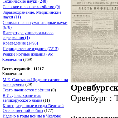
Технические науки (248)
Сельское и лесное хозяйство (9)
Здравоохранение. Медицинские
науки (11)
Социальные и гуманитарные науки
(678)
Литература универсального
содержания (1)
Краеведение (1498)
Периодические издания (7213)
Редкие нотные издания (96)
Коллекции
(769)
Всего изданий: 11217
Коллекции
М.Е. Салтыков-Щедрин: сатирик на
все времена
(29)
Оренбургск
Театр начинается с афиши
(0)
Оренбург : 
В.И. Даль: хранитель
великорусского языка
(11)
Книги, изданные в годы Великой
Отечественной войны
(177)
Издано в годы войны в Чкалове