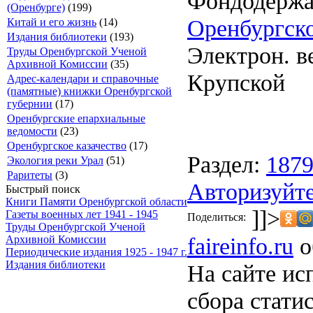
Фондодержа
(Оренбурге)
(199)
Оренбургско
Китай и его жизнь
(14)
Издания библиотеки
(193)
Электрон. ве
Труды Оренбургской Ученой
Архивной Комиссии
(35)
Крупской
Адрес-календари и справочные
(памятные) книжки Оренбургской
губернии
(17)
Оренбургские епархиальные
ведомости
(23)
Оренбургское казачество
(17)
Раздел:
187
Экология реки Урал
(51)
Раритеты
(3)
Авторизуйте
Быстрый поиск
Книги Памяти Оренбургской области
]]>
Газеты военных лет 1941 - 1945
Поделиться:
Труды Оренбургской Ученой
faireinfo.ru
о
Архивной Комиссии
Периодические издания 1925 - 1947 г.
Издания библиотеки
На сайте ис
сбора стати