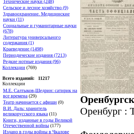
Технические науки (248)
Сельское и лесное хозяйство (9)
Здравоохранение. Медицинские
науки (11)
Социальные и гуманитарные науки
(678)
Литература универсального
содержания (1)
Краеведение (1498)
Периодические издания (7213)
Редкие нотные издания (96)
Коллекции
(769)
Всего изданий: 11217
Коллекции
М.Е. Салтыков-Щедрин: сатирик на
все времена
(29)
Оренбургск
Театр начинается с афиши
(0)
Оренбург : 
В.И. Даль: хранитель
великорусского языка
(11)
Книги, изданные в годы Великой
Отечественной войны
(177)
Издано в годы войны в Чкалове