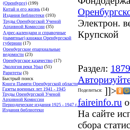
Фондодержа
(Оренбурге)
(199)
Оренбургско
Китай и его жизнь
(14)
Издания библиотеки
(193)
Электрон. ве
Труды Оренбургской Ученой
Архивной Комиссии
(35)
Крупской
Адрес-календари и справочные
(памятные) книжки Оренбургской
губернии
(17)
Оренбургские епархиальные
ведомости
(23)
Оренбургское казачество
(17)
Раздел:
187
Экология реки Урал
(51)
Раритеты
(3)
Авторизуйте
Быстрый поиск
Книги Памяти Оренбургской области
]]>
Газеты военных лет 1941 - 1945
Поделиться:
Труды Оренбургской Ученой
faireinfo.ru
о
Архивной Комиссии
Периодические издания 1925 - 1947 г.
Издания библиотеки
На сайте ис
сбора стати