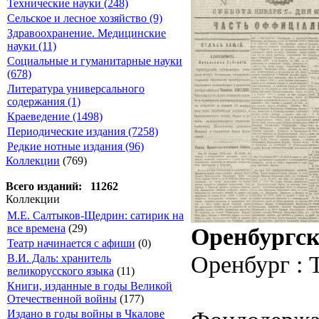
Технические науки (248)
Сельское и лесное хозяйство (9)
Здравоохранение. Медицинские
науки (11)
Социальные и гуманитарные науки
(678)
Литература универсального
содержания (1)
Краеведение (1498)
Периодические издания (7258)
Редкие нотные издания (96)
Коллекции
(769)
Всего изданий: 11262
Коллекции
М.Е. Салтыков-Щедрин: сатирик на
все времена
(29)
Оренбургск
Театр начинается с афиши
(0)
Оренбург : 
В.И. Даль: хранитель
великорусского языка
(11)
Книги, изданные в годы Великой
Отечественной войны
(177)
Издано в годы войны в Чкалове