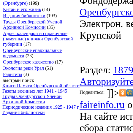
Фондодержа
(Оренбурге)
(199)
Оренбургско
Китай и его жизнь
(14)
Издания библиотеки
(193)
Электрон. ве
Труды Оренбургской Ученой
Архивной Комиссии
(35)
Крупской
Адрес-календари и справочные
(памятные) книжки Оренбургской
губернии
(17)
Оренбургские епархиальные
ведомости
(23)
Оренбургское казачество
(17)
Раздел:
187
Экология реки Урал
(51)
Раритеты
(3)
Авторизуйте
Быстрый поиск
Книги Памяти Оренбургской области
]]>
Газеты военных лет 1941 - 1945
Поделиться:
Труды Оренбургской Ученой
faireinfo.ru
о
Архивной Комиссии
Периодические издания 1925 - 1947 г.
Издания библиотеки
На сайте ис
сбора стати