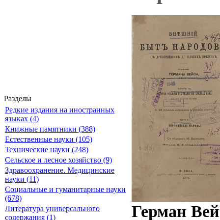
Разделы
Редкие издания на иностранных
языках (4)
Книжные памятники (388)
Естественные науки (105)
Технические науки (248)
Сельское и лесное хозяйство (9)
Здравоохранение. Медицинские
науки (11)
Социальные и гуманитарные науки
(678)
Герман Вей
Литература универсального
содержания (1)