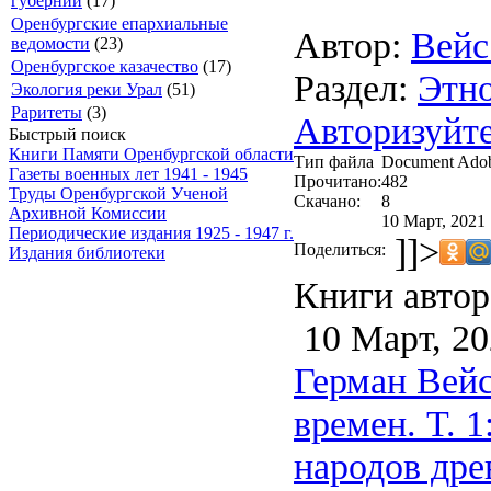
губернии
(17)
Оренбургские епархиальные
Автор:
Вейс
ведомости
(23)
Оренбургское казачество
(17)
Раздел:
Этн
Экология реки Урал
(51)
Раритеты
(3)
Авторизуйте
Быстрый поиск
Книги Памяти Оренбургской области
Тип файла
Document Ado
Газеты военных лет 1941 - 1945
Прочитано:
482
Труды Оренбургской Ученой
Скачано:
8
Архивной Комиссии
10 Март, 2021 
Периодические издания 1925 - 1947 г.
]]>
Поделиться:
Издания библиотеки
Книги автор
10 Март, 20
Герман Вейс
времен. Т. 
народов дре