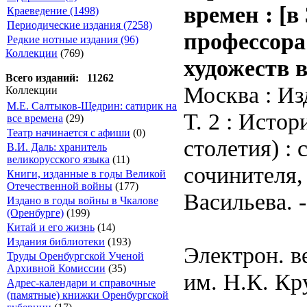
времен : [в
Краеведение (1498)
Периодические издания (7258)
профессора
Редкие нотные издания (96)
Коллекции
(769)
художеств 
Всего изданий: 11262
Москва : Изд
Коллекции
М.Е. Салтыков-Щедрин: сатирик на
Т. 2 : Истор
все времена
(29)
Театр начинается с афиши
(0)
столетия) :
В.И. Даль: хранитель
великорусского языка
(11)
сочинителя,
Книги, изданные в годы Великой
Отечественной войны
(177)
Васильева. -
Издано в годы войны в Чкалове
(Оренбурге)
(199)
Китай и его жизнь
(14)
Издания библиотеки
(193)
Электрон. в
Труды Оренбургской Ученой
Архивной Комиссии
(35)
им. Н.К. Кр
Адрес-календари и справочные
(памятные) книжки Оренбургской