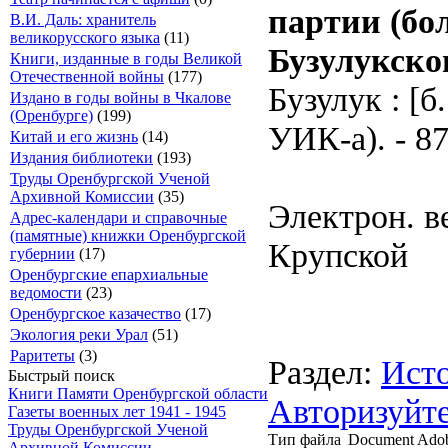
партии (бо
В.И. Даль: хранитель
великорусского языка
(11)
Бузулукско
Книги, изданные в годы Великой
Отечественной войны
(177)
Бузулук : [
Издано в годы войны в Чкалове
(Оренбурге)
(199)
УИК-а). - 87
Китай и его жизнь
(14)
Издания библиотеки
(193)
Труды Оренбургской Ученой
Архивной Комиссии
(35)
Электрон. ве
Адрес-календари и справочные
(памятные) книжки Оренбургской
Крупской
губернии
(17)
Оренбургские епархиальные
ведомости
(23)
Оренбургское казачество
(17)
Экология реки Урал
(51)
Раритеты
(3)
Раздел:
Исто
Быстрый поиск
Книги Памяти Оренбургской области
Авторизуйте
Газеты военных лет 1941 - 1945
Труды Оренбургской Ученой
Тип файла
Document Ado
Архивной Комиссии