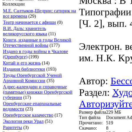
Москва : В 
Коллекции
Типографии 
М.Е. Салтыков-Щедрин: сатирик на
все времена
(29)
[Ч. 2], вып. 
Театр начинается с афиши
(0)
В.И. Даль: хранитель
великорусского языка
(11)
Книги, изданные в годы Великой
Электрон. в
Отечественной войны
(177)
Издано в годы войны в Чкалове
им. Н.К. Кр
(Оренбурге)
(199)
Китай и его жизнь
(14)
Издания библиотеки
(193)
Труды Оренбургской Ученой
Автор:
Беcс
Архивной Комиссии
(35)
Адрес-календари и справочные
Раздел:
Худо
(памятные) книжки Оренбургской
губернии
(17)
Авторизуйте
Оренбургские епархиальные
ведомости
(23)
Размер файла
229 МБ
Оренбургское казачество
(17)
Тип файла
Document Ad
Экология реки Урал
(51)
Прочитано:
519
Раритеты
(3)
Скачано:
8