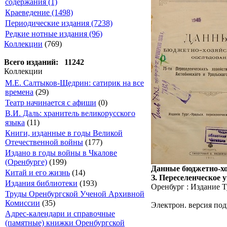
содержания (1)
Краеведение (1498)
Периодические издания (7238)
Редкие нотные издания (96)
Коллекции
(769)
Всего изданий: 11242
Коллекции
М.Е. Салтыков-Щедрин: сатирик на все
времена
(29)
Театр начинается с афиши
(0)
В.И. Даль: хранитель великорусского
языка
(11)
Книги, изданные в годы Великой
Отечественной войны
(177)
Издано в годы войны в Чкалове
(Оренбурге)
(199)
Данные бюджетно-хоз
Китай и его жизнь
(14)
З. Переселенческое 
Издания библиотеки
(193)
Оренбург : Издание Т
Труды Оренбургской Ученой Архивной
Комиссии
(35)
Электрон. версия под
Адрес-календари и справочные
(памятные) книжки Оренбургской