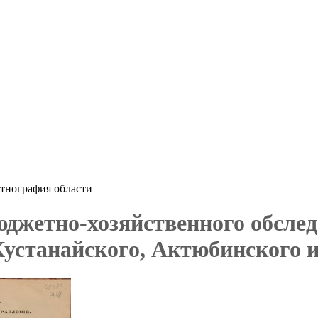
этнография области
джетно-хозяйственного обслед
Кустанайского, Актюбинского и 