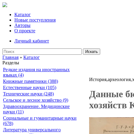
Каталог
Новые поступления
Авторы
О проекте
Личный кабинет
Искать
Главная
»
Каталог
Разделы
Редкие издания на иностранных
языках (4)
История,археология,
Книжные памятники (388)
Естественные науки (105)
Данные бю
Технические науки (248)
Сельское и лесное хозяйство (9)
хозяйств 
Здравоохранение. Медицинские
науки (11)
Социальные и гуманитарные науки
(678)
Литература универсального