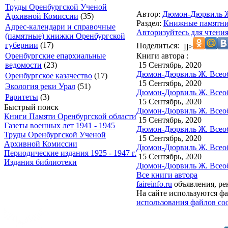
Труды Оренбургской Ученой
Автор:
Дюмон-Дюрвиль 
Архивной Комиссии
(35)
Раздел:
Книжные памятн
Адрес-календари и справочные
Авторизуйтесь для чтени
(памятные) книжки Оренбургской
губернии
(17)
Поделиться:
]]>
Книги автора :
Оренбургские епархиальные
15 Сентябрь, 2020
ведомости
(23)
Дюмон-Дюрвиль Ж. Всеобщ
Оренбургское казачество
(17)
15 Сентябрь, 2020
Экология реки Урал
(51)
Дюмон-Дюрвиль Ж. Всеобщ
Раритеты
(3)
15 Сентябрь, 2020
Быстрый поиск
Дюмон-Дюрвиль Ж. Всеобщ
Книги Памяти Оренбургской области
15 Сентябрь, 2020
Газеты военных лет 1941 - 1945
Дюмон-Дюрвиль Ж. Всеобщ
Труды Оренбургской Ученой
15 Сентябрь, 2020
Архивной Комиссии
Дюмон-Дюрвиль Ж. Всеобщ
Периодические издания 1925 - 1947 г.
15 Сентябрь, 2020
Издания библиотеки
Дюмон-Дюрвиль Ж. Всеобщ
Все книги автора
faireinfo.ru
объявления, ре
На сайте используются фа
использования файлов coo