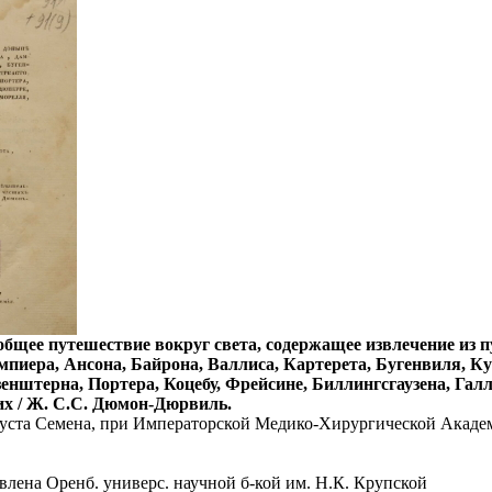
щее путешествие вокруг света, содержащее извлечение из п
пиера, Ансона, Байрона, Валлиса, Картерета, Бугенвиля, Ку
енштерна, Портера, Коцебу, Фрейсине, Биллингсгаузена, Галл
их / Ж. С.С. Дюмон-Дюрвиль.
уста Семена, при Императорской Медико-Хирургической Академи
влена Оренб. универс. научной б-кой им. Н.К. Крупской