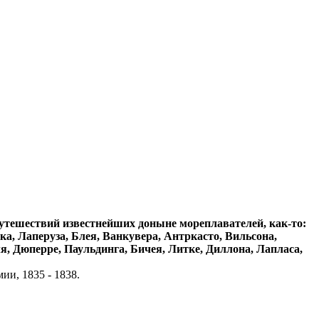
утешествий известнейших доныне мореплавателей, как-то:
ка, Лаперуза, Блея, Ванкувера, Антркасто, Вильсона,
я, Дюперре, Паульдинга, Бичея, Литке, Диллона, Лапласа,
и, 1835 - 1838.