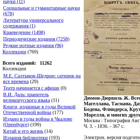
науки (11)
Социальные и гуманитарные науки
(678)
Литература универсального
содержания (1)
Краеведение (1498)
Периодические издания (7258)
Редкие нотные издания (96)
Коллекции
(769)
Всего изданий: 11262
Коллекции
М.Е. Салтыков-Щедрин: сатирик на
все времена
(29)
Театр начинается с афиши
(0)
В.И. Даль: хранитель
Дюмон-Дюрвиль Ж. Всеоб
великорусского языка
(11)
Магеллана, Тасмана, Дам
Книги, изданные в годы Великой
Бодена, Флиндерса, Круз
Отечественной войны
(177)
Морелля, и многих друг
Издано в годы войны в Чкалове
Москва : Типография Авг
(Оренбурге)
(199)
Ч. 3. - 1836. - 367 с.
Китай и его жизнь
(14)
Электрон. версия подгото
Издания библиотеки
(193)