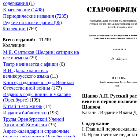
содержания (1)
Краеведение (1498)
Периодические издания (7235)
Редкие нотные издания (96)
Коллекции
(769)
Всего изданий: 11239
Коллекции
М.Е. Салтыков-Щедрин: сатирик на
все времена
(29)
Театр начинается с афиши
(0)
В.И. Даль: хранитель
великорусского языка
(11)
Книги, изданные в годы Великой
Отечественной войны
(177)
Издано в годы войны в Чкалове
Щапов А.П. Русский рас
(Оренбурге)
(199)
веке и в первой половин
Китай и его жизнь
(14)
Щапова.
Казань : Издание Ивана Дуб
Издания библиотеки
(193)
Труды Оренбургской Ученой
Содержание
Архивной Комиссии
(35)
I. Главный первоначальны
Адрес-календари и справочные
II. Нравственные недост
(памятные) книжки Оренбургской