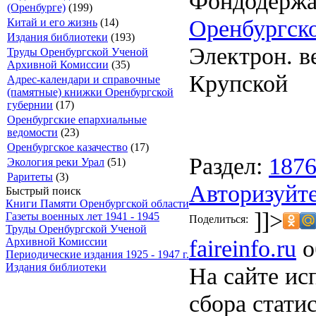
Фондодержа
(Оренбурге)
(199)
Оренбургско
Китай и его жизнь
(14)
Издания библиотеки
(193)
Электрон. ве
Труды Оренбургской Ученой
Архивной Комиссии
(35)
Крупской
Адрес-календари и справочные
(памятные) книжки Оренбургской
губернии
(17)
Оренбургские епархиальные
ведомости
(23)
Оренбургское казачество
(17)
Раздел:
187
Экология реки Урал
(51)
Раритеты
(3)
Авторизуйте
Быстрый поиск
Книги Памяти Оренбургской области
]]>
Газеты военных лет 1941 - 1945
Поделиться:
Труды Оренбургской Ученой
faireinfo.ru
о
Архивной Комиссии
Периодические издания 1925 - 1947 г.
Издания библиотеки
На сайте ис
сбора стати