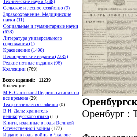
Технические науки (248)
Сельское и лесное хозяйство (9)
Здравоохранение. Медицинские
науки (11)
Социальные и гуманитарные науки
(678)
Литература универсального
содержания (1)
Краеведение (1498)
Периодические издания (7235)
Редкие нотные издания (96)
Коллекции
(769)
Всего изданий: 11239
Коллекции
М.Е. Салтыков-Щедрин: сатирик на
все времена
(29)
Оренбургск
Театр начинается с афиши
(0)
Оренбург : 
В.И. Даль: хранитель
великорусского языка
(11)
Книги, изданные в годы Великой
Отечественной войны
(177)
Издано в годы войны в Чкалове