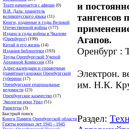
и постоянн
Театр начинается с афиши
(0)
В.И. Даль: хранитель
тангенсов 
великорусского языка
(11)
Книги, изданные в годы Великой
применение
Отечественной войны
(177)
Издано в годы войны в Чкалове
Агапов.
(Оренбурге)
(199)
Китай и его жизнь
(14)
Оренбург : Т
Издания библиотеки
(193)
Труды Оренбургской Ученой
Архивной Комиссии
(35)
Адрес-календари и справочные
Электрон. в
(памятные) книжки Оренбургской
губернии
(17)
им. Н.К. Кр
Оренбургские епархиальные
ведомости
(23)
Оренбургское казачество
(17)
Экология реки Урал
(51)
Раритеты
(3)
Быстрый поиск
Раздел:
Техн
Книги Памяти Оренбургской области
Газеты военных лет 1941 - 1945