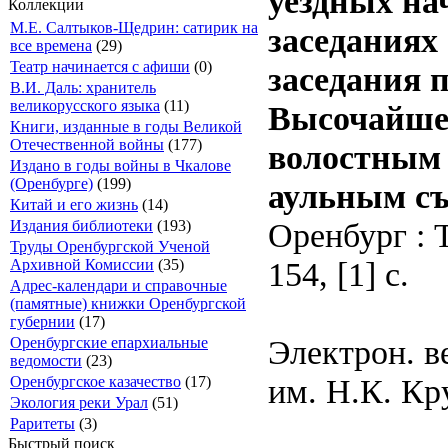
уездных на
Коллекции
М.Е. Салтыков-Щедрин: сатирик на
заседаниях 
все времена
(29)
Театр начинается с афиши
(0)
заседания 
В.И. Даль: хранитель
великорусского языка
(11)
Высочайше 
Книги, изданные в годы Великой
Отечественной войны
(177)
волостным 
Издано в годы войны в Чкалове
(Оренбурге)
(199)
аульным съ
Китай и его жизнь
(14)
Оренбург : Т
Издания библиотеки
(193)
Труды Оренбургской Ученой
154, [1] с.
Архивной Комиссии
(35)
Адрес-календари и справочные
(памятные) книжки Оренбургской
губернии
(17)
Электрон. в
Оренбургские епархиальные
ведомости
(23)
им. Н.К. Кр
Оренбургское казачество
(17)
Экология реки Урал
(51)
Раритеты
(3)
Быстрый поиск