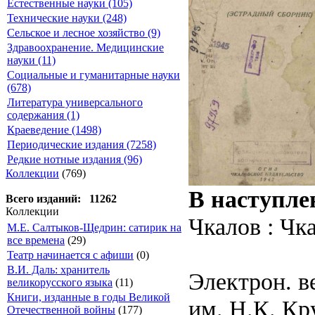
Естественные науки (105)
Технические науки (248)
Сельское и лесное хозяйство (9)
Здравоохранение. Медицинские
науки (11)
Социальные и гуманитарные науки
(678)
Литература универсального
содержания (1)
Краеведение (1498)
Периодические издания (7258)
Редкие нотные издания (96)
Коллекции
(769)
В наступле
Всего изданий: 11262
Коллекции
Чкалов : Чка
М.Е. Салтыков-Щедрин: сатирик на
все времена
(29)
Театр начинается с афиши
(0)
В.И. Даль: хранитель
Электрон. в
великорусского языка
(11)
Книги, изданные в годы Великой
им. Н.К. Кр
Отечественной войны
(177)