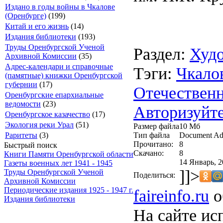
Издано в годы войны в Чкалове
(Оренбурге)
(199)
Китай и его жизнь
(14)
Издания библиотеки
(193)
Труды Оренбургской Ученой
Раздел:
Худо
Архивной Комиссии
(35)
Адрес-календари и справочные
Тэги:
Чкало
(памятные) книжки Оренбургской
губернии
(17)
Отечествен
Оренбургские епархиальные
ведомости
(23)
Авторизуйте
Оренбургское казачество
(17)
Экология реки Урал
(51)
Размер файла
10 Мб
Тип файла
Document Ad
Раритеты
(3)
Прочитано:
8
Быстрый поиск
Скачано:
8
Книги Памяти Оренбургской области
14 Январь, 2
Газеты военных лет 1941 - 1945
]]>
Труды Оренбургской Ученой
Поделиться:
Архивной Комиссии
Периодические издания 1925 - 1947 г.
faireinfo.ru
о
Издания библиотеки
На сайте ис