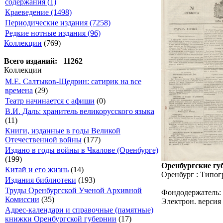
содержания (1)
Краеведение (1498)
Периодические издания (7258)
Редкие нотные издания (96)
Коллекции
(769)
Всего изданий: 11262
Коллекции
М.Е. Салтыков-Щедрин: сатирик на все
времена
(29)
Театр начинается с афиши
(0)
В.И. Даль: хранитель великорусского языка
(11)
Книги, изданные в годы Великой
Отечественной войны
(177)
Издано в годы войны в Чкалове (Оренбурге)
(199)
Оренбургские губ
Китай и его жизнь
(14)
Оренбург : Типог
Издания библиотеки
(193)
Труды Оренбургской Ученой Архивной
Фондодержатель:
Комиссии
(35)
Электрон. версия 
Адрес-календари и справочные (памятные)
книжки Оренбургской губернии
(17)