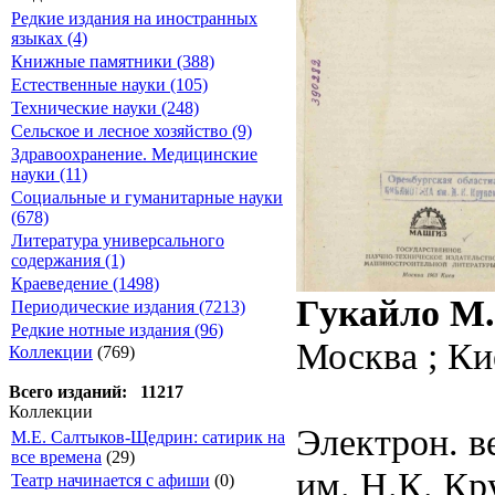
Редкие издания на иностранных
языках (4)
Книжные памятники (388)
Естественные науки (105)
Технические науки (248)
Сельское и лесное хозяйство (9)
Здравоохранение. Медицинские
науки (11)
Социальные и гуманитарные науки
(678)
Литература универсального
содержания (1)
Краеведение (1498)
Гукайло М.
Периодические издания (7213)
Редкие нотные издания (96)
Москва ; Кие
Коллекции
(769)
Всего изданий: 11217
Коллекции
Электрон. в
М.Е. Салтыков-Щедрин: сатирик на
все времена
(29)
им. Н.К. Кр
Театр начинается с афиши
(0)