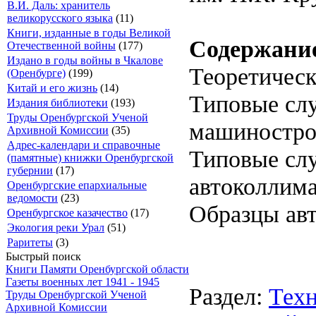
В.И. Даль: хранитель
великорусского языка
(11)
Книги, изданные в годы Великой
Содержани
Отечественной войны
(177)
Издано в годы войны в Чкалове
Теоретическ
(Оренбурге)
(199)
Китай и его жизнь
(14)
Типовые слу
Издания библиотеки
(193)
Труды Оренбургской Ученой
машиностро
Архивной Комиссии
(35)
Адрес-календари и справочные
Типовые слу
(памятные) книжки Оренбургской
губернии
(17)
автоколлим
Оренбургские епархиальные
ведомости
(23)
Образцы ав
Оренбургское казачество
(17)
Экология реки Урал
(51)
Раритеты
(3)
Быстрый поиск
Книги Памяти Оренбургской области
Газеты военных лет 1941 - 1945
Раздел:
Техн
Труды Оренбургской Ученой
Архивной Комиссии