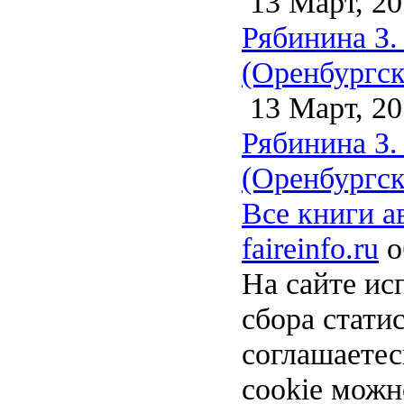
13 Март, 20
Рябинина З.
(Оренбургск
13 Март, 20
Рябинина З.
(Оренбургск
Все книги а
faireinfo.ru
о
На сайте ис
сбора стати
соглашаете
cookie можн