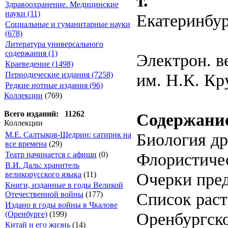
т.
Здравоохранение. Медицинские
науки (11)
Екатеринбург
Социальные и гуманитарные науки
(678)
Литература универсального
содержания (1)
Электрон. в
Краеведение (1498)
им. Н.К. Кр
Периодические издания (7258)
Редкие нотные издания (96)
Коллекции
(769)
Всего изданий: 11262
Содержани
Коллекции
Биология д
М.Е. Салтыков-Щедрин: сатирик на
все времена
(29)
Флористичес
Театр начинается с афиши
(0)
В.И. Даль: хранитель
Очерки пред
великорусского языка
(11)
Книги, изданные в годы Великой
Список раст
Отечественной войны
(177)
Издано в годы войны в Чкалове
Оренбургско
(Оренбурге)
(199)
Китай и его жизнь
(14)