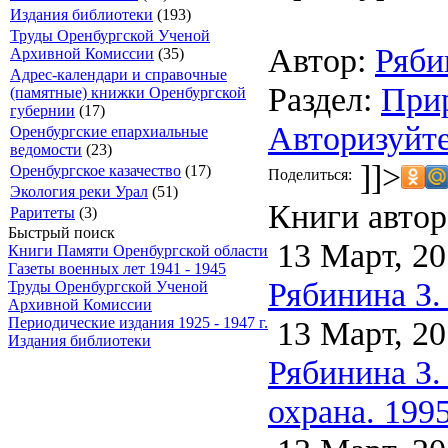
Издания библиотеки
(193)
Труды Оренбургской Ученой
Автор:
Ряби
Архивной Комиссии
(35)
Адрес-календари и справочные
Раздел:
Прир
(памятные) книжки Оренбургской
губернии
(17)
Авторизуйте
Оренбургские епархиальные
ведомости
(23)
]]>
Оренбургское казачество
(17)
Поделиться:
Экология реки Урал
(51)
Книги автор
Раритеты
(3)
Быстрый поиск
13 Март, 20
Книги Памяти Оренбургской области
Газеты военных лет 1941 - 1945
Рябинина З.
Труды Оренбургской Ученой
Архивной Комиссии
13 Март, 20
Периодические издания 1925 - 1947 г.
Издания библиотеки
Рябинина З.
охрана. 199