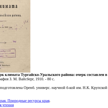
к климата Тургайско-Уральского района: очерк составлен в 1
фия З. М. Вайсберг, 1910. - 80 с.
 подготовлена Оренб. универс. научной б-кой им. Н.К. Крупской 
рая. Природные ресурсы края
.
я чтения