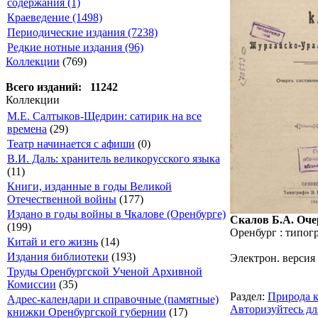
содержания (1)
Краеведение (1498)
Периодические издания (7238)
Редкие нотные издания (96)
Коллекции
(769)
Всего изданий: 11242
Коллекции
М.Е. Салтыков-Щедрин: сатирик на все
времена
(29)
Театр начинается с афиши
(0)
В.И. Даль: хранитель великорусского языка
(11)
Книги, изданные в годы Великой
Отечественной войны
(177)
Издано в годы войны в Чкалове (Оренбурге)
Скалов Б.А. Очер
(199)
Оренбург : типогра
Китай и его жизнь
(14)
Издания библиотеки
(193)
Электрон. версия
Труды Оренбургской Ученой Архивной
Комиссии
(35)
Раздел:
Природа к
Адрес-календари и справочные (памятные)
Авторизуйтесь дл
книжки Оренбургской губернии
(17)