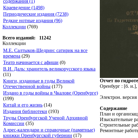
содержания (1)
Краеведение (1498)
Периодические издания (7238)
Редкие нотные издания (96)
Коллекции
(769)
Всего изданий: 11242
Коллекции
М.Е. Салтыков-Щедрин: сатирик на все
времена
(29)
Театр начинается с афиши
(0)
В.И. Даль: хранитель великорусского языка
(11)
Отчет по гидрот
Книги, изданные в годы Великой
Оренбург : [б. и.], 
Отечественной войны
(177)
Издано в годы войны в Чкалове (Оренбурге)
Электрон. версия
(199)
Китай и его жизнь
(14)
Содержание
Издания библиотеки
(193)
План и организац
Труды Оренбургской Ученой Архивной
Изыскательные р
Комиссии
(35)
Строительные ра
Адрес-календари и справочные (памятные)
Ремонтные работ
книжки Оренбургской губернии
(17)