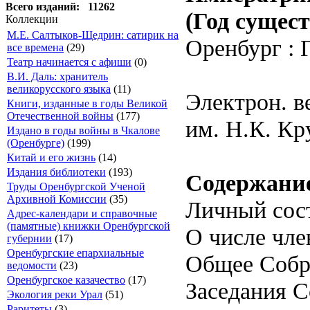
Всего изданий: 11262
(Год сущес
Коллекции
М.Е. Салтыков-Щедрин: сатирик на
Оренбург : Г
все времена
(29)
Театр начинается с афиши
(0)
В.И. Даль: хранитель
великорусского языка
(11)
Электрон. в
Книги, изданные в годы Великой
Отечественной войны
(177)
им. Н.К. Кр
Издано в годы войны в Чкалове
(Оренбурге)
(199)
Китай и его жизнь
(14)
Издания библиотеки
(193)
Содержани
Труды Оренбургской Ученой
Архивной Комиссии
(35)
Личный сост
Адрес-календари и справочные
(памятные) книжки Оренбургской
О числе чле
губернии
(17)
Оренбургские епархиальные
Общее Собр
ведомости
(23)
Оренбургское казачество
(17)
Заседания С
Экология реки Урал
(51)
Раритеты
(3)