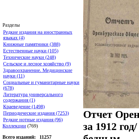
Разделы
Редкие издания на иностранных
языках (4)
Книжные памятники (388)
Естественные науки (105)
Технические науки (248)
Сельское и лесное хозяйство (9)
Здравоохранение. Медицинские
науки (11)
Социальные и гуманитарные науки
(678)
Литература универсального
содержания (1)
Краеведение (1498)
Отчет Орен
Периодические издания (7253)
Редкие нотные издания (96)
за 1912 го
Коллекции
(769)
бедным.
Всего изданий: 11257