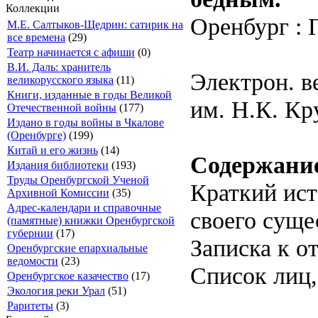
Коллекции
Оренбург : Г
М.Е. Салтыков-Щедрин: сатирик на
все времена
(29)
Театр начинается с афиши
(0)
В.И. Даль: хранитель
Электрон. в
великорусского языка
(11)
Книги, изданные в годы Великой
им. Н.К. Кр
Отечественной войны
(177)
Издано в годы войны в Чкалове
(Оренбурге)
(199)
Китай и его жизнь
(14)
Содержани
Издания библиотеки
(193)
Труды Оренбургской Ученой
Краткий ист
Архивной Комиссии
(35)
Адрес-календари и справочные
своего суще
(памятные) книжки Оренбургской
губернии
(17)
Записка к от
Оренбургские епархиальные
ведомости
(23)
Список лиц,
Оренбургское казачество
(17)
Экология реки Урал
(51)
Раритеты
(3)