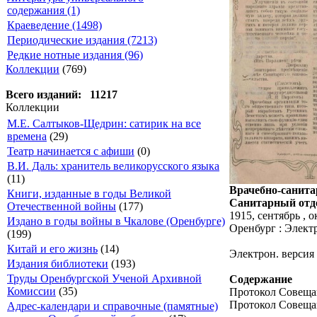
содержания (1)
Краеведение (1498)
Периодические издания (7213)
Редкие нотные издания (96)
Коллекции
(769)
Всего изданий: 11217
Коллекции
М.Е. Салтыков-Щедрин: сатирик на все
времена
(29)
Театр начинается с афиши
(0)
В.И. Даль: хранитель великорусского языка
(11)
Врачебно-санита
Книги, изданные в годы Великой
Санитарный отдел
Отечественной войны
(177)
1915, сентябрь , о
Издано в годы войны в Чкалове (Оренбурге)
Оренбург : Элект
(199)
Китай и его жизнь
(14)
Электрон. версия
Издания библиотеки
(193)
Труды Оренбургской Ученой Архивной
Содержание
Комиссии
(35)
Протокол Совещан
Протокол Совещани
Адрес-календари и справочные (памятные)