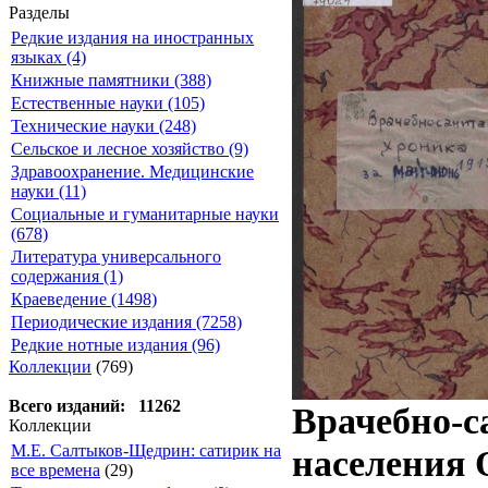
Разделы
Редкие издания на иностранных
языках (4)
Книжные памятники (388)
Естественные науки (105)
Технические науки (248)
Сельское и лесное хозяйство (9)
Здравоохранение. Медицинские
науки (11)
Социальные и гуманитарные науки
(678)
Литература универсального
содержания (1)
Краеведение (1498)
Периодические издания (7258)
Редкие нотные издания (96)
Коллекции
(769)
Всего изданий: 11262
Врачебно-с
Коллекции
М.Е. Салтыков-Щедрин: сатирик на
населения 
все времена
(29)