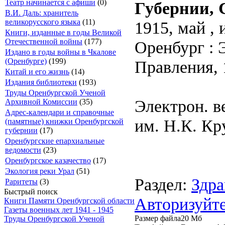
Театр начинается с афиши
(0)
Губернии, С
В.И. Даль: хранитель
великорусского языка
(11)
1915, май , 
Книги, изданные в годы Великой
Отечественной войны
(177)
Оренбург : 
Издано в годы войны в Чкалове
(Оренбурге)
(199)
Правления, 1
Китай и его жизнь
(14)
Издания библиотеки
(193)
Труды Оренбургской Ученой
Электрон. в
Архивной Комиссии
(35)
Адрес-календари и справочные
им. Н.К. Кр
(памятные) книжки Оренбургской
губернии
(17)
Оренбургские епархиальные
ведомости
(23)
Оренбургское казачество
(17)
Экология реки Урал
(51)
Раздел:
Здра
Раритеты
(3)
Быстрый поиск
Авторизуйте
Книги Памяти Оренбургской области
Газеты военных лет 1941 - 1945
Размер файла
20 Мб
Труды Оренбургской Ученой