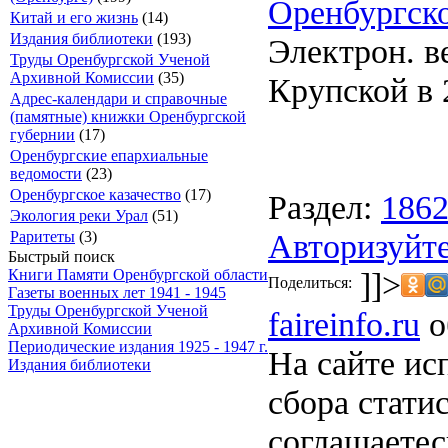
Оренбургско
Китай и его жизнь
(14)
Издания библиотеки
(193)
Электрон. ве
Труды Оренбургской Ученой
Архивной Комиссии
(35)
Крупской в 2
Адрес-календари и справочные
(памятные) книжки Оренбургской
губернии
(17)
Оренбургские епархиальные
ведомости
(23)
Оренбургское казачество
(17)
Раздел:
186
Экология реки Урал
(51)
Авторизуйте
Раритеты
(3)
Быстрый поиск
]]>
Книги Памяти Оренбургской области
Поделиться:
Газеты военных лет 1941 - 1945
Труды Оренбургской Ученой
faireinfo.ru
о
Архивной Комиссии
Периодические издания 1925 - 1947 г.
На сайте ис
Издания библиотеки
сбора стати
соглашаете