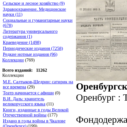
Сельское и лесное хозяйство (9)
Здравоохранение. Медицинские
науки (11)
Социальные и гуманитарные науки
(678)
Литература универсального
содержания (1)
Краеведение (1498)
Периодические издания (7258)
Редкие нотные издания (96)
Коллекции
(769)
Всего изданий: 11262
Коллекции
М.Е. Салтыков-Щедрин: сатирик на
Оренбургск
все времена
(29)
Театр начинается с афиши
(0)
Оренбург : 
В.И. Даль: хранитель
великорусского языка
(11)
Книги, изданные в годы Великой
Отечественной войны
(177)
Фондодержа
Издано в годы войны в Чкалове
(Оренбурге)
(199)