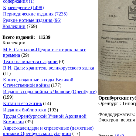
содержания (1)
Краеведение (1498)
Периодические издания (7235)
Редкие нотные издания (96)
Коллекции
(769)
Всего изданий: 11239
Коллекции
М.Е. Салтыков-Щедрин: сатирик на все
времена
(29)
Театр начинается с афиши
(0)
В.И. Даль: хранитель великорусского языка
(11)
Книги, изданные в годы Великой
Отечественной войны
(177)
Издано в годы войны в Чкалове (Оренбурге)
(199)
Оренбургские губ
Оренбург : Типог
Китай и его жизнь
(14)
Издания библиотеки
(193)
Фондодержатель:
Труды Оренбургской Ученой Архивной
Электрон. версия 
Комиссии
(35)
Адрес-календари и справочные (памятные)
книжки Оренбургской губернии
(17)