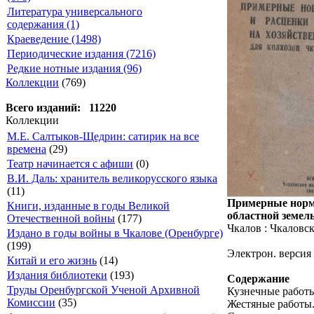
Литература универсального
содержания (1)
Краеведение (1498)
Периодические издания (7216)
Редкие нотные издания (96)
Коллекции
(769)
Всего изданий: 11220
Коллекции
М.Е. Салтыков-Щедрин: сатирик на все
времена
(29)
Театр начинается с афиши
(0)
В.И. Даль: хранитель великорусского языка
(11)
Примерные нормы
Книги, изданные в годы Великой
областной земель
Отечественной войны
(177)
Чкалов : Чкаловск
Издано в годы войны в Чкалове (Оренбурге)
(199)
Электрон. версия
Китай и его жизнь
(14)
Издания библиотеки
(193)
Содержание
Труды Оренбургской Ученой Архивной
Кузнечные работ
Комиссии
(35)
Жестяные работы