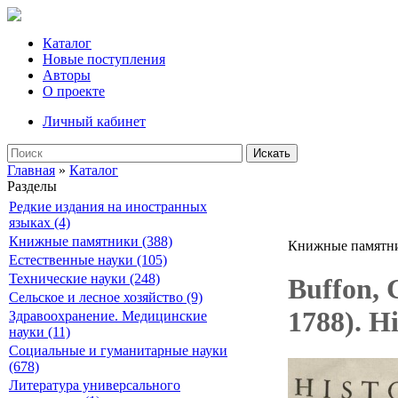
Каталог
Новые поступления
Авторы
О проекте
Личный кабинет
Искать
Главная
»
Каталог
Разделы
Редкие издания на иностранных
языках (4)
Книжные памятники (388)
Книжные памятн
Естественные науки (105)
Технические науки (248)
Buffon, 
Сельское и лесное хозяйство (9)
1788). Hi
Здравоохранение. Медицинские
науки (11)
Социальные и гуманитарные науки
(678)
Литература универсального