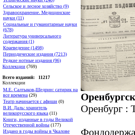
Сельское и лесное хозяйство (9)
Здравоохранение. Медицинские
науки (11)
Социальные и гуманитарные науки
(678)
Литература универсального
содержания (1)
Краеведение (1498)
Периодические издания (7213)
Редкие нотные издания (96)
Коллекции
(769)
Всего изданий: 11217
Коллекции
М.Е. Салтыков-Щедрин: сатирик на
Оренбургск
все времена
(29)
Театр начинается с афиши
(0)
Оренбург : 
В.И. Даль: хранитель
великорусского языка
(11)
Книги, изданные в годы Великой
Отечественной войны
(177)
Фондодержа
Издано в годы войны в Чкалове