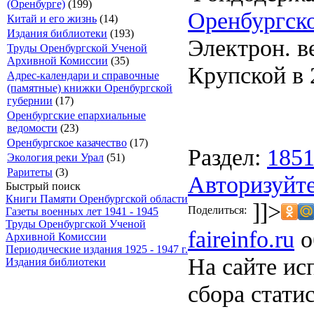
(Оренбурге)
(199)
Оренбургско
Китай и его жизнь
(14)
Издания библиотеки
(193)
Электрон. ве
Труды Оренбургской Ученой
Архивной Комиссии
(35)
Крупской в 2
Адрес-календари и справочные
(памятные) книжки Оренбургской
губернии
(17)
Оренбургские епархиальные
ведомости
(23)
Оренбургское казачество
(17)
Раздел:
185
Экология реки Урал
(51)
Раритеты
(3)
Авторизуйте
Быстрый поиск
Книги Памяти Оренбургской области
]]>
Поделиться:
Газеты военных лет 1941 - 1945
Труды Оренбургской Ученой
faireinfo.ru
о
Архивной Комиссии
Периодические издания 1925 - 1947 г.
На сайте ис
Издания библиотеки
сбора стати