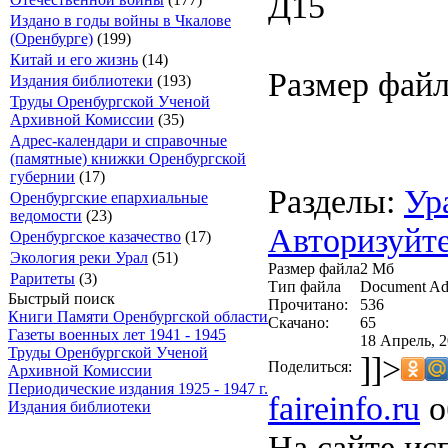
Д15
Издано в годы войны в Чкалове
(Оренбурге)
(199)
Китай и его жизнь
(14)
Размер файл
Издания библиотеки
(193)
Труды Оренбургской Ученой
Архивной Комиссии
(35)
Адрес-календари и справочные
(памятные) книжки Оренбургской
губернии
(17)
Разделы:
Ур
Оренбургские епархиальные
ведомости
(23)
Авторизуйте
Оренбургское казачество
(17)
Экология реки Урал
(51)
Размер файла
2 Mб
Раритеты
(3)
Тип файла
Document Ad
Быстрый поиск
Прочитано:
536
Книги Памяти Оренбургской области
Скачано:
65
Газеты военных лет 1941 - 1945
18 Апрель, 2
Труды Оренбургской Ученой
]]>
Поделиться:
Архивной Комиссии
Периодические издания 1925 - 1947 г.
faireinfo.ru
о
Издания библиотеки
На сайте ис