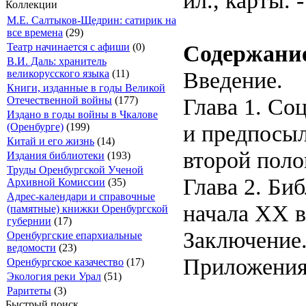
Коллекции
М.Е. Салтыков-Щедрин: сатирик на
все времена
(29)
Содержани
Театр начинается с афиши
(0)
В.И. Даль: хранитель
Введение.
великорусского языка
(11)
Книги, изданные в годы Великой
Глава 1. Со
Отечественной войны
(177)
Издано в годы войны в Чкалове
и предпосыл
(Оренбурге)
(199)
Китай и его жизнь
(14)
второй поло
Издания библиотеки
(193)
Труды Оренбургской Ученой
Глава 2. Би
Архивной Комиссии
(35)
Адрес-календари и справочные
начала XX в
(памятные) книжки Оренбургской
губернии
(17)
Заключение
Оренбургские епархиальные
ведомости
(23)
Приложения
Оренбургское казачество
(17)
Экология реки Урал
(51)
Раритеты
(3)
Быстрый поиск