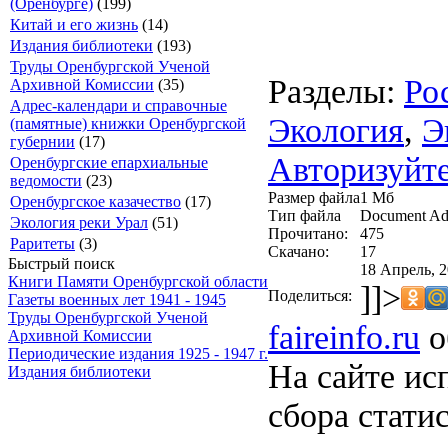
(Оренбурге)
(199)
Китай и его жизнь
(14)
Издания библиотеки
(193)
Труды Оренбургской Ученой
Разделы:
Ро
Архивной Комиссии
(35)
Адрес-календари и справочные
Экология
,
Э
(памятные) книжки Оренбургской
губернии
(17)
Авторизуйте
Оренбургские епархиальные
ведомости
(23)
Размер файла
1 Mб
Оренбургское казачество
(17)
Тип файла
Document Ad
Экология реки Урал
(51)
Прочитано:
475
Раритеты
(3)
Скачано:
17
Быстрый поиск
18 Апрель, 2
Книги Памяти Оренбургской области
]]>
Поделиться:
Газеты военных лет 1941 - 1945
Труды Оренбургской Ученой
faireinfo.ru
о
Архивной Комиссии
Периодические издания 1925 - 1947 г.
На сайте ис
Издания библиотеки
сбора стати