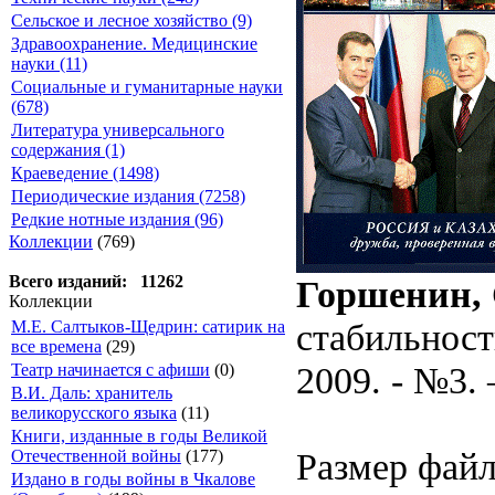
Сельское и лесное хозяйство (9)
Здравоохранение. Медицинские
науки (11)
Социальные и гуманитарные науки
(678)
Литература универсального
содержания (1)
Краеведение (1498)
Периодические издания (7258)
Редкие нотные издания (96)
Коллекции
(769)
Всего изданий: 11262
Горшенин, 
Коллекции
стабильност
М.Е. Салтыков-Щедрин: сатирик на
все времена
(29)
2009. - №3. 
Театр начинается с афиши
(0)
В.И. Даль: хранитель
великорусского языка
(11)
Книги, изданные в годы Великой
Размер файл
Отечественной войны
(177)
Издано в годы войны в Чкалове