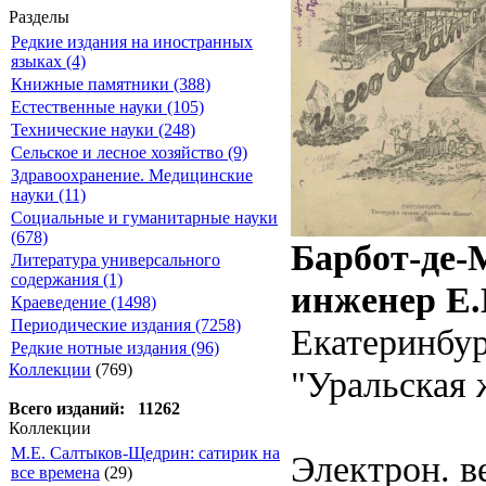
Разделы
Редкие издания на иностранных
языках (4)
Книжные памятники (388)
Естественные науки (105)
Технические науки (248)
Сельское и лесное хозяйство (9)
Здравоохранение. Медицинские
науки (11)
Социальные и гуманитарные науки
(678)
Барбот-де-М
Литература универсального
содержания (1)
инженер Е.
Краеведение (1498)
Периодические издания (7258)
Екатеринбур
Редкие нотные издания (96)
Коллекции
(769)
"Уральская жи
Всего изданий: 11262
Коллекции
М.Е. Салтыков-Щедрин: сатирик на
Электрон. ве
все времена
(29)