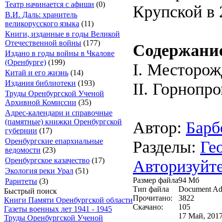
Театр начинается с афиши
(0)
Крупской в 2
В.И. Даль: хранитель
великорусского языка
(11)
Книги, изданные в годы Великой
Отечественной войны
(177)
Содержани
Издано в годы войны в Чкалове
(Оренбурге)
(199)
I. Месторож
Китай и его жизнь
(14)
Издания библиотеки
(193)
II. Горнопр
Труды Оренбургской Ученой
Архивной Комиссии
(35)
Адрес-календари и справочные
(памятные) книжки Оренбургской
Автор:
Барб
губернии
(17)
Оренбургские епархиальные
Разделы:
Ге
ведомости
(23)
Оренбургское казачество
(17)
Авторизуйте
Экология реки Урал
(51)
Размер файла
94 Мб
Раритеты
(3)
Тип файла
Document Ad
Быстрый поиск
Прочитано:
3822
Книги Памяти Оренбургской области
Скачано:
105
Газеты военных лет 1941 - 1945
17 Май, 2017
Труды Оренбургской Ученой