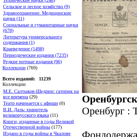
Технические науки (248)
Сельское и лесное хозяйство (9)
Здравоохранение. Медицинские
науки (11)
Социальные и гуманитарные науки
(678)
Литература универсального
содержания (1)
Краеведение (1498)
Периодические издания (7235)
Редкие нотные издания (96)
Коллекции
(769)
Всего изданий: 11239
Коллекции
М.Е. Салтыков-Щедрин: сатирик на
Оренбургск
все времена
(29)
Театр начинается с афиши
(0)
Оренбург : 
В.И. Даль: хранитель
великорусского языка
(11)
Книги, изданные в годы Великой
Отечественной войны
(177)
Фондодержа
Издано в годы войны в Чкалове