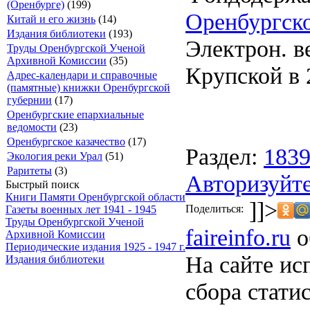
(Оренбурге)
(199)
Оренбургско
Китай и его жизнь
(14)
Издания библиотеки
(193)
Электрон. ве
Труды Оренбургской Ученой
Архивной Комиссии
(35)
Крупской в 2
Адрес-календари и справочные
(памятные) книжки Оренбургской
губернии
(17)
Оренбургские епархиальные
ведомости
(23)
Оренбургское казачество
(17)
Раздел:
183
Экология реки Урал
(51)
Раритеты
(3)
Авторизуйте
Быстрый поиск
Книги Памяти Оренбургской области
]]>
Поделиться:
Газеты военных лет 1941 - 1945
Труды Оренбургской Ученой
faireinfo.ru
о
Архивной Комиссии
Периодические издания 1925 - 1947 г.
На сайте ис
Издания библиотеки
сбора стати