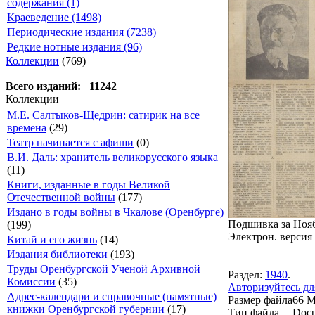
содержания (1)
Краеведение (1498)
Периодические издания (7238)
Редкие нотные издания (96)
Коллекции
(769)
Всего изданий: 11242
Коллекции
М.Е. Салтыков-Щедрин: сатирик на все
времена
(29)
Театр начинается с афиши
(0)
В.И. Даль: хранитель великорусского языка
(11)
Книги, изданные в годы Великой
Отечественной войны
(177)
Издано в годы войны в Чкалове (Оренбурге)
Подшивка за Ноябр
(199)
Электрон. версия 
Китай и его жизнь
(14)
Издания библиотеки
(193)
Труды Оренбургской Ученой Архивной
Раздел:
1940
.
Комиссии
(35)
Авторизуйтесь дл
Адрес-календари и справочные (памятные)
Размер файла
66 
книжки Оренбургской губернии
(17)
Тип файла
Docu