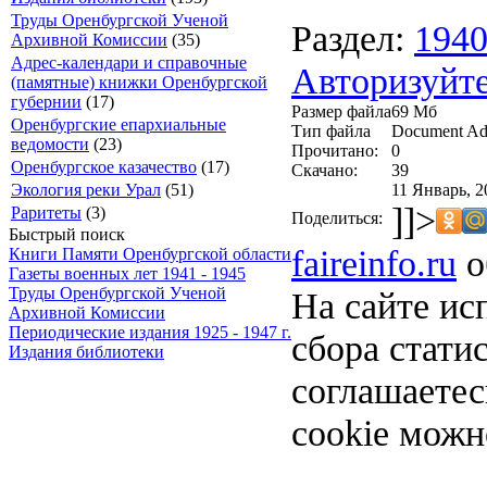
Труды Оренбургской Ученой
Раздел:
194
Архивной Комиссии
(35)
Адрес-календари и справочные
Авторизуйте
(памятные) книжки Оренбургской
губернии
(17)
Размер файла
69 Мб
Оренбургские епархиальные
Тип файла
Document Ad
ведомости
(23)
Прочитано:
0
Оренбургское казачество
(17)
Скачано:
39
11 Январь, 2
Экология реки Урал
(51)
]]>
Раритеты
(3)
Поделиться:
Быстрый поиск
faireinfo.ru
о
Книги Памяти Оренбургской области
Газеты военных лет 1941 - 1945
Труды Оренбургской Ученой
На сайте ис
Архивной Комиссии
Периодические издания 1925 - 1947 г.
сбора стати
Издания библиотеки
соглашаете
cookie можн