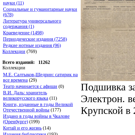
науки (11)
Социальные и гуманитарные науки
(678)
Литература универсального
содержания (1)
Краеведение (1498)
Периодические издания (7258)
Редкие нотные издания (96)
Коллекции
(769)
Всего изданий: 11262
Коллекции
М.Е. Салтыков-Щедрин: сатирик на
все времена
(29)
Подшивка за
Театр начинается с афиши
(0)
В.И. Даль: хранитель
Электрон. ве
великорусского языка
(11)
Книги, изданные в годы Великой
Крупской в 2
Отечественной войны
(177)
Издано в годы войны в Чкалове
(Оренбурге)
(199)
Китай и его жизнь
(14)
Издания библиотеки
(193)