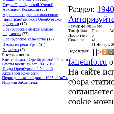
Труды Оренбургской Ученой
Раздел:
194
Архивной Комиссии
(35)
Адрес-календари и справочные
Авторизуйте
(памятные) книжки Оренбургской
губернии
(17)
Размер файла
86 Мб
Оренбургские епархиальные
Тип файла
Document Ad
ведомости
(23)
Прочитано:
0
Оренбургское казачество
(17)
Скачано:
41
11 Январь, 2
Экология реки Урал
(51)
]]>
Раритеты
(3)
Поделиться:
Быстрый поиск
faireinfo.ru
о
Книги Памяти Оренбургской области
Газеты военных лет 1941 - 1945
Труды Оренбургской Ученой
На сайте ис
Архивной Комиссии
Периодические издания 1925 - 1947 г.
сбора стати
Издания библиотеки
соглашаете
cookie можн