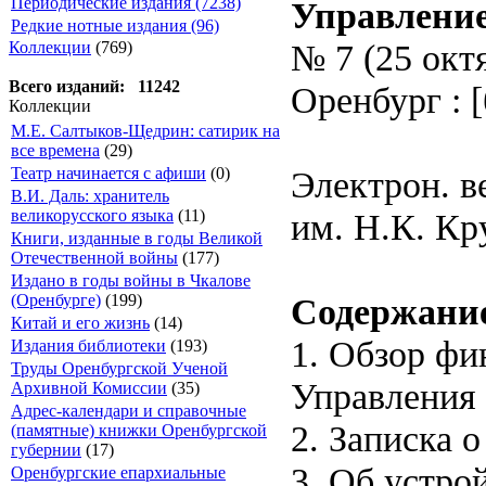
Периодические издания (7238)
Управление;
Редкие нотные издания (96)
№ 7 (25 окт
Коллекции
(769)
Всего изданий: 11242
Оренбург : [б
Коллекции
М.Е. Салтыков-Щедрин: сатирик на
все времена
(29)
Электрон. в
Театр начинается с афиши
(0)
В.И. Даль: хранитель
им. Н.К. Кр
великорусского языка
(11)
Книги, изданные в годы Великой
Отечественной войны
(177)
Издано в годы войны в Чкалове
Содержани
(Оренбурге)
(199)
Китай и его жизнь
(14)
1. Обзор фи
Издания библиотеки
(193)
Труды Оренбургской Ученой
Управления з
Архивной Комиссии
(35)
Адрес-календари и справочные
2. Записка о
(памятные) книжки Оренбургской
губернии
(17)
3. Об устро
Оренбургские епархиальные