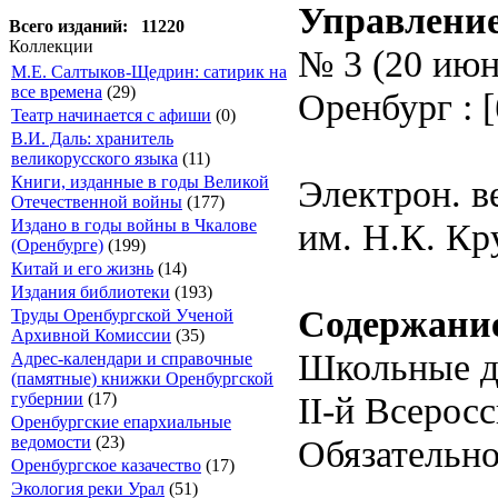
Управление;
Всего изданий: 11220
Коллекции
№ 3 (20 июня
М.Е. Салтыков-Щедрин: сатирик на
все времена
(29)
Оренбург : [б
Театр начинается с афиши
(0)
В.И. Даль: хранитель
великорусского языка
(11)
Электрон. в
Книги, изданные в годы Великой
Отечественной войны
(177)
им. Н.К. Кр
Издано в годы войны в Чкалове
(Оренбурге)
(199)
Китай и его жизнь
(14)
Издания библиотеки
(193)
Содержани
Труды Оренбургской Ученой
Архивной Комиссии
(35)
Школьные д
Адрес-календари и справочные
(памятные) книжки Оренбургской
II-й Всерос
губернии
(17)
Оренбургские епархиальные
Обязательно
ведомости
(23)
Оренбургское казачество
(17)
Экология реки Урал
(51)