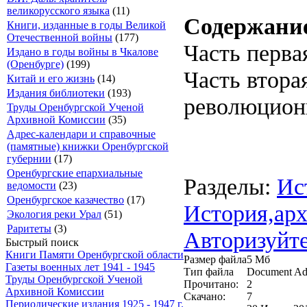
великорусского языка
(11)
Содержани
Книги, изданные в годы Великой
Отечественной войны
(177)
Часть перва
Издано в годы войны в Чкалове
(Оренбурге)
(199)
Часть втора
Китай и его жизнь
(14)
Издания библиотеки
(193)
революцион
Труды Оренбургской Ученой
Архивной Комиссии
(35)
Адрес-календари и справочные
(памятные) книжки Оренбургской
губернии
(17)
Оренбургские епархиальные
Разделы:
Ис
ведомости
(23)
Оренбургское казачество
(17)
История,арх
Экология реки Урал
(51)
Раритеты
(3)
Авторизуйте
Быстрый поиск
Книги Памяти Оренбургской области
Размер файла
5 Мб
Газеты военных лет 1941 - 1945
Тип файла
Document Ad
Труды Оренбургской Ученой
Прочитано:
2
Архивной Комиссии
Скачано:
7
Периодические издания 1925 - 1947 г.