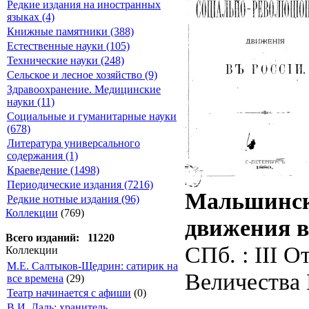
Редкие издания на иностранных
языках (4)
Книжные памятники (388)
Естественные науки (105)
Технические науки (248)
Сельское и лесное хозяйство (9)
Здравоохранение. Медицинские
науки (11)
Социальные и гуманитарные науки
(678)
Литература универсального
содержания (1)
Краеведение (1498)
Периодические издания (7216)
Мальшинск
Редкие нотные издания (96)
Коллекции
(769)
движения в
Всего изданий: 11220
СПб. : III 
Коллекции
М.Е. Салтыков-Щедрин: сатирик на
Величества 
все времена
(29)
Театр начинается с афиши
(0)
В.И. Даль: хранитель