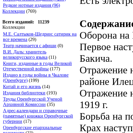
Есть электр
Редкие нотные издания (96)
Коллекции
(769)
Содержани
Всего изданий: 11239
Коллекции
Оборона на 
М.Е. Салтыков-Щедрин: сатирик на
все времена
(29)
Первое наст
Театр начинается с афиши
(0)
В.И. Даль: хранитель
Бакича.
великорусского языка
(11)
Книги, изданные в годы Великой
Отражение н
Отечественной войны
(177)
Издано в годы войны в Чкалове
районе Илец
(Оренбурге)
(199)
Китай и его жизнь
(14)
Отражение н
Издания библиотеки
(193)
Труды Оренбургской Ученой
1919 г.
Архивной Комиссии
(35)
Адрес-календари и справочные
Борьба на п
(памятные) книжки Оренбургской
губернии
(17)
Крах наступ
Оренбургские епархиальные
ведомости
(23)