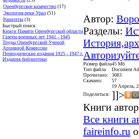
Оренбургское казачество
(17)
Экология реки Урал
(51)
Автор:
Воро
Раритеты
(3)
Быстрый поиск
Разделы:
Ис
Книги Памяти Оренбургской области
Газеты военных лет 1941 - 1945
История,арх
Труды Оренбургской Ученой
Архивной Комиссии
Авторизуйте
Периодические издания 1925 - 1947 г.
Издания библиотеки
Размер файла
45 Мб
Тип файла
Document Ad
Прочитано:
3083
Скачано:
57
19 Апрель, 2
]]>
Поделиться:
Книги автор
Все книги а
faireinfo.ru
о