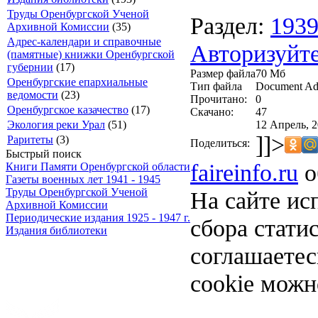
Труды Оренбургской Ученой
Раздел:
193
Архивной Комиссии
(35)
Адрес-календари и справочные
Авторизуйте
(памятные) книжки Оренбургской
губернии
(17)
Размер файла
70 Мб
Оренбургские епархиальные
Тип файла
Document Ad
ведомости
(23)
Прочитано:
0
Оренбургское казачество
(17)
Скачано:
47
12 Апрель, 2
Экология реки Урал
(51)
]]>
Раритеты
(3)
Поделиться:
Быстрый поиск
faireinfo.ru
о
Книги Памяти Оренбургской области
Газеты военных лет 1941 - 1945
Труды Оренбургской Ученой
На сайте ис
Архивной Комиссии
Периодические издания 1925 - 1947 г.
сбора стати
Издания библиотеки
соглашаете
cookie можн