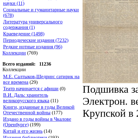
науки (11)
Социальные и гуманитарные науки
(678)
Литература универсального
содержания (1)
Краеведение (1498)
Периодические издания (7232)
Редкие нотные издания (96)
Коллекции
(769)
Всего изданий: 11236
Коллекции
М.Е. Салтыков-Щедрин: сатирик на
все времена
(29)
Подшивка за
Театр начинается с афиши
(0)
В.И. Даль: хранитель
Электрон. ве
великорусского языка
(11)
Книги, изданные в годы Великой
Крупской в 2
Отечественной войны
(177)
Издано в годы войны в Чкалове
(Оренбурге)
(199)
Китай и его жизнь
(14)
Издания библиотеки
(193)