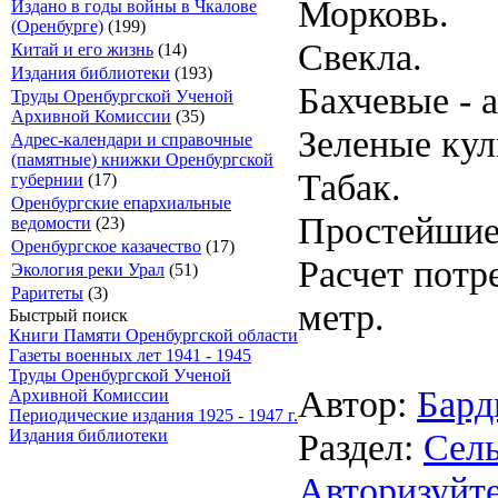
Морковь.
Издано в годы войны в Чкалове
(Оренбурге)
(199)
Свекла.
Китай и его жизнь
(14)
Издания библиотеки
(193)
Бахчевые - 
Труды Оренбургской Ученой
Архивной Комиссии
(35)
Зеленые кул
Адрес-календари и справочные
(памятные) книжки Оренбургской
Табак.
губернии
(17)
Оренбургские епархиальные
Простейшие 
ведомости
(23)
Оренбургское казачество
(17)
Расчет потр
Экология реки Урал
(51)
Раритеты
(3)
метр.
Быстрый поиск
Книги Памяти Оренбургской области
Газеты военных лет 1941 - 1945
Труды Оренбургской Ученой
Автор:
Бард
Архивной Комиссии
Периодические издания 1925 - 1947 г.
Раздел:
Сель
Издания библиотеки
Авторизуйте