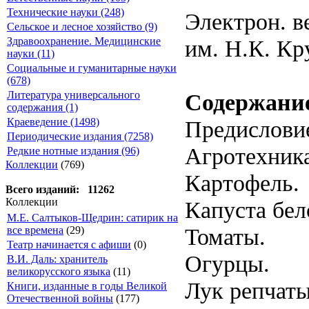
Технические науки (248)
Электрон. в
Сельское и лесное хозяйство (9)
им. Н.К. Кр
Здравоохранение. Медицинские
науки (11)
Социальные и гуманитарные науки
(678)
Содержани
Литература универсального
содержания (1)
Предислови
Краеведение (1498)
Периодические издания (7258)
Агротехник
Редкие нотные издания (96)
Коллекции
(769)
Картофель.
Всего изданий: 11262
Коллекции
Капуста бел
М.Е. Салтыков-Щедрин: сатирик на
Томаты.
все времена
(29)
Театр начинается с афиши
(0)
Огурцы.
В.И. Даль: хранитель
великорусского языка
(11)
Лук репчаты
Книги, изданные в годы Великой
Отечественной войны
(177)