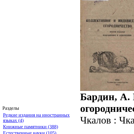
Бардин, А.
огородничес
Разделы
Редкие издания на иностранных
Чкалов : Чка
языках (4)
Книжные памятники (388)
Естественные науки (105)