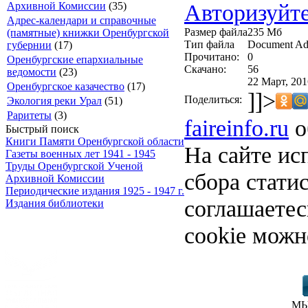
Авторизуйте
Архивной Комиссии
(35)
Адрес-календари и справочные
Размер файла
235 Мб
(памятные) книжки Оренбургской
Тип файла
Document Ad
губернии
(17)
Прочитано:
0
Оренбургские епархиальные
Скачано:
56
ведомости
(23)
22 Март, 201
Оренбургское казачество
(17)
]]>
Поделиться:
Экология реки Урал
(51)
Раритеты
(3)
faireinfo.ru
о
Быстрый поиск
Книги Памяти Оренбургской области
На сайте ис
Газеты военных лет 1941 - 1945
Труды Оренбургской Ученой
сбора стати
Архивной Комиссии
Периодические издания 1925 - 1947 г.
соглашаете
Издания библиотеки
cookie можн
МЫ