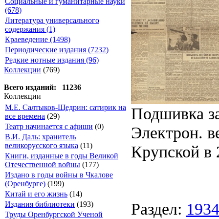
Социальные и гуманитарные науки
(678)
Литература универсального
содержания (1)
Краеведение (1498)
Периодические издания (7232)
Редкие нотные издания (96)
Коллекции
(769)
Всего изданий: 11236
Коллекции
М.Е. Салтыков-Щедрин: сатирик на
Подшивка за
все времена
(29)
Театр начинается с афиши
(0)
Электрон. ве
В.И. Даль: хранитель
великорусского языка
(11)
Крупской в 2
Книги, изданные в годы Великой
Отечественной войны
(177)
Издано в годы войны в Чкалове
(Оренбурге)
(199)
Китай и его жизнь
(14)
Раздел:
193
Издания библиотеки
(193)
Труды Оренбургской Ученой