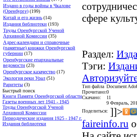
сотрудничес
Издано в годы войны в Чкалове
(Оренбурге)
(199)
сфере культ
Китай и его жизнь
(14)
Издания библиотеки
(193)
Труды Оренбургской Ученой
Архивной Комиссии
(35)
Адрес-календари и справочные
(памятные) книжки Оренбургской
Раздел:
Изда
губернии
(17)
Оренбургские епархиальные
Тэги:
Издан
ведомости
(23)
Оренбургское казачество
(17)
Авторизуйте
Экология реки Урал
(51)
Раритеты
(3)
Тип файла
Document Ado
Быстрый поиск
Прочитано:
0
Книги Памяти Оренбургской области
Скачано:
11
Газеты военных лет 1941 - 1945
9 Февраль, 201
Труды Оренбургской Ученой
]]>
Поделиться:
Архивной Комиссии
Периодические издания 1925 - 1947 г.
faireinfo.ru
о
Издания библиотеки
На сайте ис