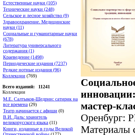
Естественные науки (105)
Технические науки (248)
Сельское и лесное хозяйство (9)
Здравоохранение. Медицинские
науки (11)
Социальные и гуманитарные науки
(678)
Литература универсального
содержания (1)
Краеведение (1498)
Периодические издания (7237)
Редкие нотные издания (96)
Коллекции
(769)
Социальное
Всего изданий: 11241
инновации:
Коллекции
М.Е. Салтыков-Щедрин: сатирик на
мастер-клас
все времена
(29)
Театр начинается с афиши
(0)
Оренбург: Р
В.И. Даль: хранитель
великорусского языка
(11)
Материалы 
Книги, изданные в годы Великой
Отечественной войны
(177)